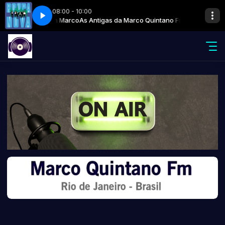
08:00 - 10:00
intano Fm! com Marco
 Rock'n Roll
arco
Roupa Nova - Show De Rock'n Roll
Rock Nacional com Marco
As Antigas da Marco Quintano Fm! com Marco