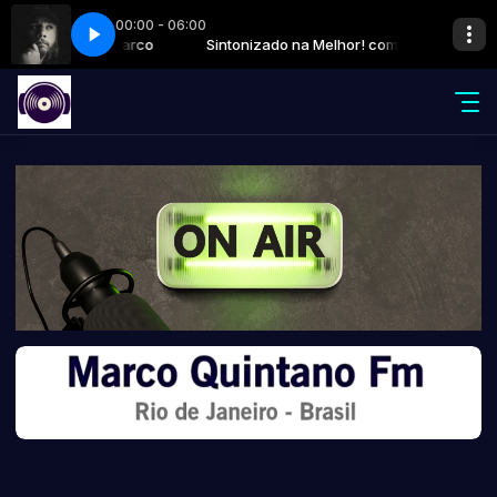
00:00 - 06:00
or! com Marco
You
Sintonizado na Melhor! com Marco
Luke Combs - Be By You