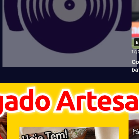
E
17/
Co
ba