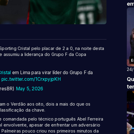
em
Sporting Cristal pelo placar de 2 a 0, na noite desta
, e assumiu a liderança do Grupo F da Copa
E
24
istal
em Lima para virar líder do Grupo F da
Qu
a
pic.twitter.com/1CrxpyjpKH
te
oresBR)
May 5, 2026
am o Verdão aos oito, dois a mais do que os
assificação da chave.
e comandada pelo técnico português Abel Ferreira
l envolvente, apesar de enfrentar um adversário
o Palmeiras pouco criou nos primeiros minutos da