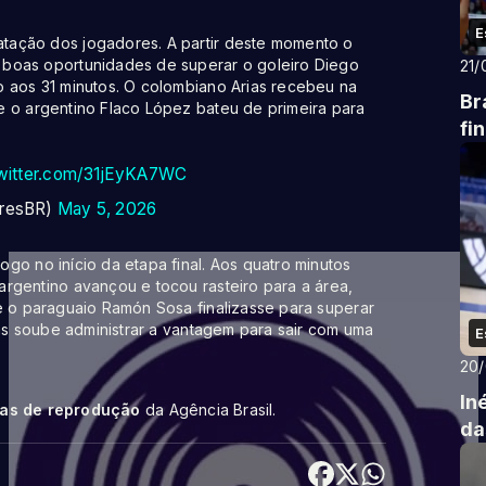
E
tação dos jogadores. A partir deste momento o
 boas oportunidades de superar o goleiro Diego
21/
o aos 31 minutos. O colombiano Arias recebeu na
Br
e o argentino Flaco López bateu de primeira para
fi
twitter.com/31jEyKA7WC
oresBR)
May 5, 2026
go no início da etapa final. Aos quatro minutos
rgentino avançou e tocou rasteiro para a área,
e o paraguaio Ramón Sosa finalizasse para superar
ras soube administrar a vantagem para sair com uma
E
20
In
cas de reprodução
da Agência Brasil.
da