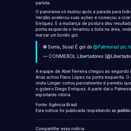
partida.
O panorama só mudou após a parada para hidra
Verdão acelerou suas ações e começou a criar
Enríquez. E a mudança de postura deu resultad
ponta esquerda e levantou a bola na área, ond
marcar um bonito gol.
⚽ Sorria, Sosa! É gol do
@Palmeiras
!
pic.
— CONMEBOL Libertadores (@Libertad
A equipe de Abel Ferreira chegou ao segundo lo
Arias achou Flaco López na ponta esquerda. O a
onde Lutiger cortou parcialmente e permitiu qu
o goleiro Diego Enríquez. A partir daí o Palmei
importante vitória.
Fonte: Agência Brasil
Esta notícia foi publicada respeitando as
políti
Compartilhe essa notícia