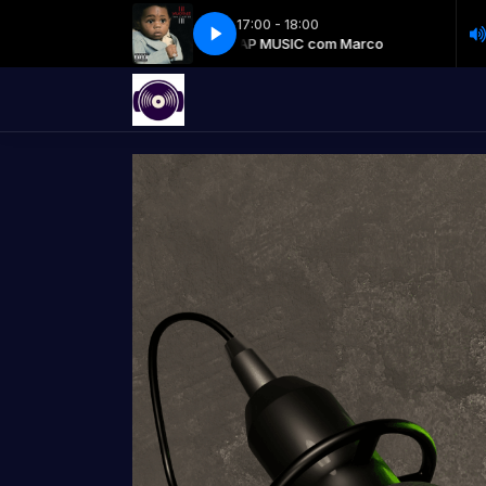
17:00 - 18:00
RAP MUSIC com Marco
Lil Wayne - Lollipop
RAP MUSI
Lil Wayne -