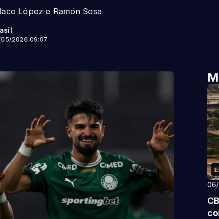
 Flaco López e Ramón Sosa
asil
/05/2026 09:07
M
E
06
CB
co